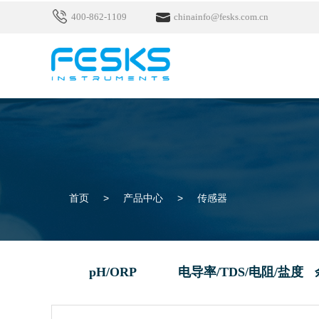
400-862-1109
chinainfo@fesks.com.cn
首页
>
产品中心
>
传感器
pH/ORP
电导率/TDS/电阻/盐度