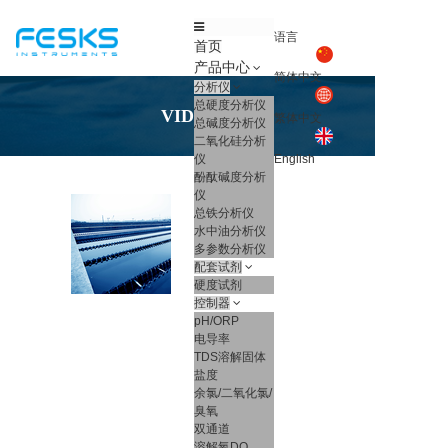
语言
首页
产品中心
简体中文
分析仪
总硬度分析仪
VIDEO
繁体中文
总碱度分析仪
二氧化硅分析
English
仪
酚酞碱度分析
仪
总铁分析仪
水中油分析仪
多参数分析仪
配套试剂
硬度试剂
控制器
pH/ORP
电导率
TDS溶解固体
盐度
余氯/二氧化氯/
臭氧
双通道
溶解氧DO