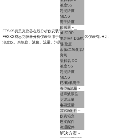
浊度SS
污泥浓度
MLSS
离子浓度
传感器
FESKS费思克仪器在线分析仪安装于自来水厂
pH/ORP
FESKS费思克仪器分析仪表应用于广东某水厂，安装仪表有pH计、
电导率/TDS/电
浊度仪、余氯仪、液位、流量、污泥浓度等仪表
阻/盐度
余氯/二氧化氯/
臭氧
溶解氧 DO
浊度 SS
污泥浓度
MLSS
钙/氟/氯离子
液位&流量
超声波液位
明渠流量
电磁流量
其它&附件
仪表箱盒
连接配件
流通配件
解决方案