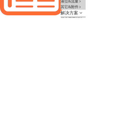
液位&流量
其它&附件
解决方案
行业应用解决
解决方案
方案
系统集成解决
方案
应用案例
新闻资讯
业内资讯
企业新闻
服务支持
技术文章
操作视频
售后服务
资料下载
服务支持
关于我们
公司简介
企业文化
申请试用
联系我们
分析仪
配套试
剂
控制器
传感
器
液位&流量