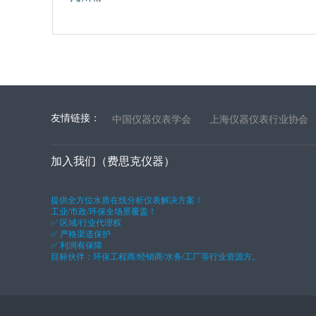
友情链接：
中国仪器仪表学会
上海仪器仪表行业协会
加入我们（费思克仪器）
提供全方位水质在线分析仪表解决方案！
工业/市政/环保全场景覆盖！
✅ 区域/行业代理权
✅ 严格渠道保护
✅ 利润有保障
目标伙伴：环保工程商/经销商/水务/工厂等行业资源方。