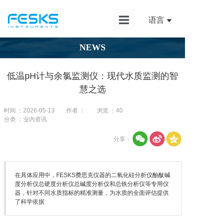
语言
首页
NEWS
产品中心
低温pH计与余氯监测仪：现代水质监测的智
解决方案
慧之选
应用案例
时间 ：2026-05-13
作者 ：
浏览 ：
40
分类 ：业内资讯
新闻资讯
分享：
服务支持
关于我们
在具体应用中，FESKS费思克仪器的二氧化硅分析仪酚酞碱
度分析仪总硬度分析仪总碱度分析仪和总铁分析仪等专用仪
器，针对不同水质指标的精准测量，为水质的全面评估提供
了科学依据