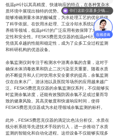
低温pH计以其高精度、快速响应的特点，在各种复杂水
你们这款仪器多少钱？能给我报价吗？
质环境中展现出独特的优势。特别是在低温条件下，它
能够准确测量水体的酸碱度，为水处理工艺的优化提供
了科学依据。在饮用水处理、工业冷却水系统以及水产
养殖等领域，低温pH计的广泛应用有效保障了水质的稳
定性和安全性。FESKS费思克仪器的低温pH计系列，
凭借其卓越的性能和稳定性，成为了众多工业过程监测
和科研机构的优选设备。
余氯监测仪则专注于检测水中游离余氯的含量，这对于
确保水体消毒效果和防止二次污染至关重要。随着水质
的不断提升和人们对饮用水安全要求的提高，余氯监测
仪在自来水厂、游泳池以及医院等场所的应用越来越广
泛。FESKS费思克仪器的余氯监测仪系列，不仅能够实
时监测余氯浓度，还能有效预防因余氯不足或过量而导
致的健康风险。其高灵敏度和快速响应时间，使得
FESKS费思克仪器成为水处理领域余氯监测的标杆。
此外，FESKS费思克仪器的滴定比色法分析仪、水质在
线分析系统等先进技术手段的引入，进一步推动了水质
监测的智能化和自动化进程。这些设备不仅能够实现多