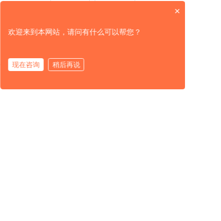
显示全部
×
上一篇：精准控硅选对设备：进口二氧化硅分析仪怎么挑才不踩坑？
下一篇：进口电导率与溶解氧监测仪：水质监测的最新进展与市场趋势
欢迎来到本网站，请问有什么可以帮您？
相关新闻
现在咨询
稍后再说
产品中心
解决方案
服务支持
关于我们
工业pH计全场景应用指南：FESKS费思克如何破解极端工况测量难题
工业水质在线监测的智能化转型与核心技术解析
水质监测技术升级与配套试剂发展现状分析
水质监测技术革新：从耐氢氟酸PH计到智能环保监测的数字化转型