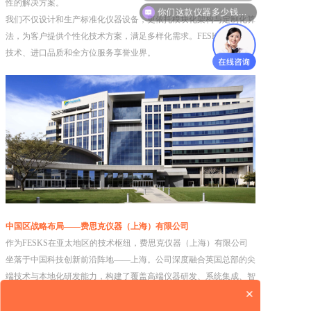
性的解决方案。
你们这款仪器多少钱？能给我报价吗？
我们不仅设计和生产标准化仪器设备，更依托模块化架构与定制化算
法，为客户提供个性化技术方案，满足多样化需求。FESKS以创新
技术、进口品质和全方位服务享誉业界。
中国区战略布局——费思克仪器（上海）有限公司
作为FESKS在亚太地区的技术枢纽，费思克仪器（上海）有限公司
坐落于中国科技创新前沿阵地——上海。公司深度融合英国总部的尖
端技术与本地化研发能力，构建了覆盖高端仪器研发、系统集成、智
×
慧化解决方案的全产业链服务体系。
我们为发电、石化、冶金、环保水处理、电子制造、食品医药等行业